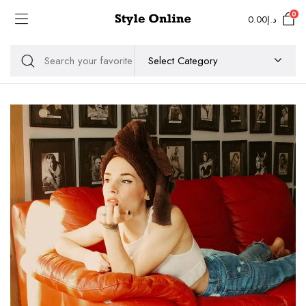
0
0.00
د.إ