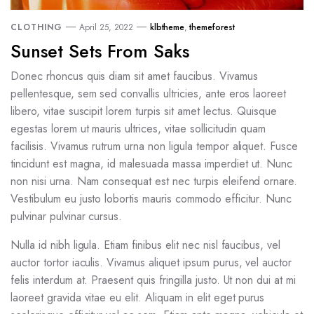
CLOTHING
April 25, 2022
klbtheme
,
themeforest
Sunset Sets From Saks
Donec rhoncus quis diam sit amet faucibus. Vivamus
pellentesque, sem sed convallis ultricies, ante eros laoreet
libero, vitae suscipit lorem turpis sit amet lectus. Quisque
egestas lorem ut mauris ultrices, vitae sollicitudin quam
facilisis. Vivamus rutrum urna non ligula tempor aliquet. Fusce
tincidunt est magna, id malesuada massa imperdiet ut. Nunc
non nisi urna. Nam consequat est nec turpis eleifend ornare.
Vestibulum eu justo lobortis mauris commodo efficitur. Nunc
pulvinar pulvinar cursus.
Nulla id nibh ligula. Etiam finibus elit nec nisl faucibus, vel
auctor tortor iaculis. Vivamus aliquet ipsum purus, vel auctor
felis interdum at. Praesent quis fringilla justo. Ut non dui at mi
laoreet gravida vitae eu elit. Aliquam in elit eget purus