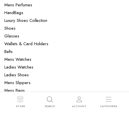
Mens Perfumes
HandBags
Luxury Shoes Collection
Shoes
Glasses
Wallets & Card Holders
Belts
Mens Watches
Ladies Watches
Ladies Shoes
Mens Slippers
Mens Bags
Laptop bag
STORE
SEARCH
ACCOUNT
CATEGORIES
Copyright 2022 © Clotya WordPress Theme. All right reserved. Powered