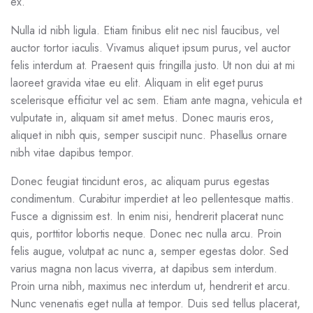
ex.
Nulla id nibh ligula. Etiam finibus elit nec nisl faucibus, vel
auctor tortor iaculis. Vivamus aliquet ipsum purus, vel auctor
felis interdum at. Praesent quis fringilla justo. Ut non dui at mi
laoreet gravida vitae eu elit. Aliquam in elit eget purus
scelerisque efficitur vel ac sem. Etiam ante magna, vehicula et
vulputate in, aliquam sit amet metus. Donec mauris eros,
aliquet in nibh quis, semper suscipit nunc. Phasellus ornare
nibh vitae dapibus tempor.
Donec feugiat tincidunt eros, ac aliquam purus egestas
condimentum. Curabitur imperdiet at leo pellentesque mattis.
Fusce a dignissim est. In enim nisi, hendrerit placerat nunc
quis, porttitor lobortis neque. Donec nec nulla arcu. Proin
felis augue, volutpat ac nunc a, semper egestas dolor. Sed
varius magna non lacus viverra, at dapibus sem interdum.
Proin urna nibh, maximus nec interdum ut, hendrerit et arcu.
Nunc venenatis eget nulla at tempor. Duis sed tellus placerat,